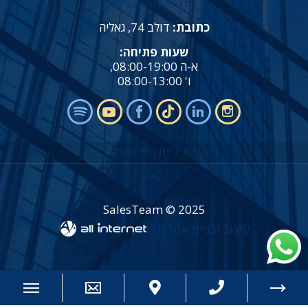
gil@salesteam.co.il
כתובת:
דולב 74, גאליה
שעות פתיחה:
א-ה 08:00-19:00,
ו' 08:00-13:00
מדיניות הפרטיות
SalesTeam © 2025
עיצוב ובניית אתרים -