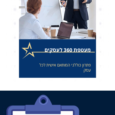
מעטפת 360 לעסקים
פתרון כוללני המותאם אישית לכל
עסק