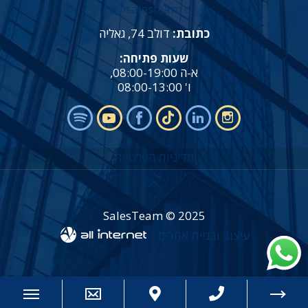
gil@salesteam.co.il
כתובת:
דולב 74, גאליה
שעות פתיחה:
א-ה 08:00-19:00,
ו' 08:00-13:00
מדיניות הפרטיות
SalesTeam © 2025
עיצוב ובניית אתרים -