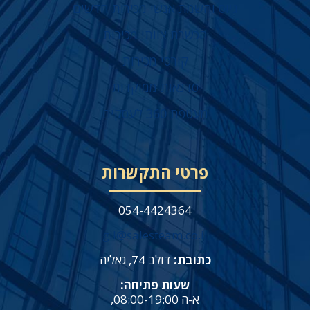
גיוס והשמת אנשי מכירות חדשים
הכשרת צוותי מכירות
קורסי מכירות
סדנאות ממוקדות
מעטפת 360 לעסקים
פרטי התקשרות
054-4424364
gil@salesteam.co.il
כתובת:
דולב 74, גאליה
שעות פתיחה:
א-ה 08:00-19:00,