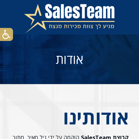
אודות
אודותינו
קבוצת SalesTeam
הוקמה על ידי גיל מאיר, מתוך